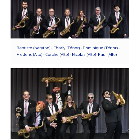
Baptiste (baryton) - Charly (Ténor) - Dominique (Ténor) -
Frédéric (Alto) - Coralie (Alto) - Nicolas (Alto)- Paul (Alto)