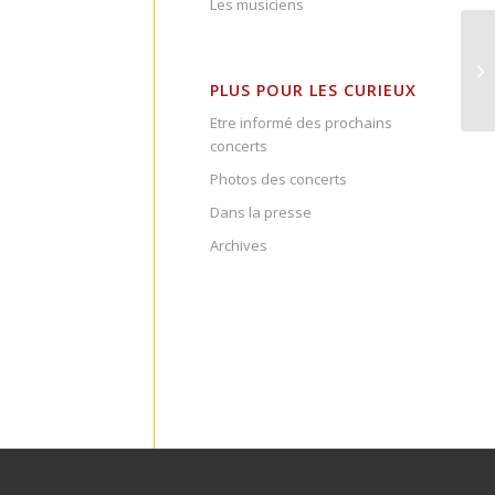
Les musiciens
PLUS POUR LES CURIEUX
Etre informé des prochains
concerts
Photos des concerts
Dans la presse
Archives