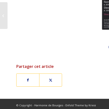
2014 – Concert d’hiver
Partager cet article
© Copyright -
Harmonie de Bourges
-
Enfold Theme by Kriesi