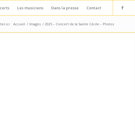
certs
Les musiciens
Dans la presse
Contact
es ici :
Accueil
/
Images
/
2025 – Concert de la Sainte Cécile – Photos